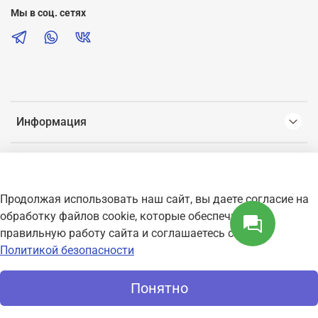
Мы в соц. сетях
Информация
Информация Услуги
Продолжая использовать наш сайт, вы даете согласие на
С нами
обработку файлов cookie, которые обеспечивают
правильную работу сайта и соглашаетесь с нашей
Все права защищены
Infkom.ru
Политикой безопасности
улучшить сайт
Понятно